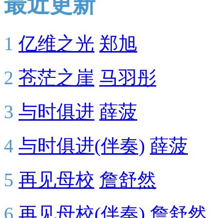
最近更新
1
亿维之光
郑旭
2
苍茫之崖
马羽彤
3
与时俱进
薛菠
4
与时俱进(伴奏)
薛菠
5
再见母校
詹舒然
6
再见母校(伴奏)
詹舒然