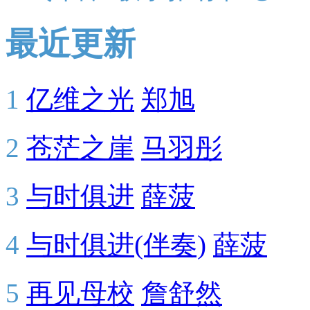
最近更新
1
亿维之光
郑旭
2
苍茫之崖
马羽彤
3
与时俱进
薛菠
4
与时俱进(伴奏)
薛菠
5
再见母校
詹舒然