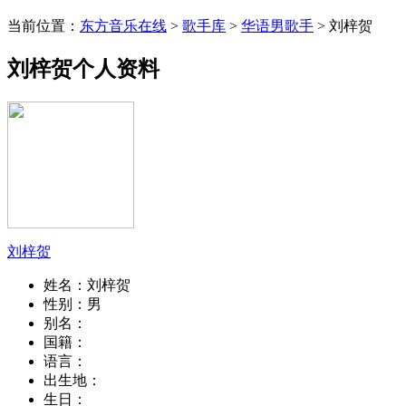
当前位置：
东方音乐在线
>
歌手库
>
华语男歌手
> 刘梓贺
刘梓贺个人资料
刘梓贺
姓名：
刘梓贺
性别：
男
别名：
国籍：
语言：
出生地：
生日：