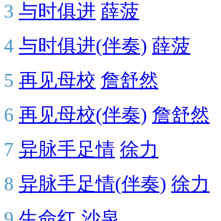
3
与时俱进
薛菠
4
与时俱进(伴奏)
薛菠
5
再见母校
詹舒然
6
再见母校(伴奏)
詹舒然
7
异脉手足情
徐力
8
异脉手足情(伴奏)
徐力
9
生命红
沙泉