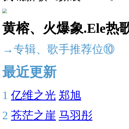
黄榕、火爆象.Ele热
→专辑、歌手推荐位⑩
最近更新
1
亿维之光
郑旭
2
苍茫之崖
马羽彤