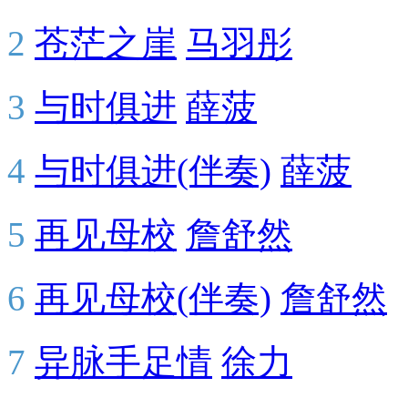
2
苍茫之崖
马羽彤
3
与时俱进
薛菠
4
与时俱进(伴奏)
薛菠
5
再见母校
詹舒然
6
再见母校(伴奏)
詹舒然
7
异脉手足情
徐力