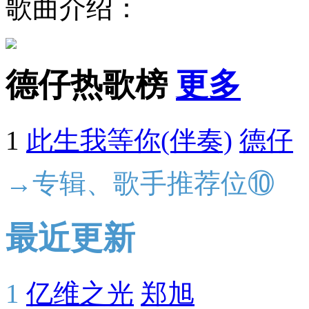
歌曲介绍：
德仔热歌榜
更多
1
此生我等你(伴奏)
德仔
→专辑、歌手推荐位⑩
最近更新
1
亿维之光
郑旭