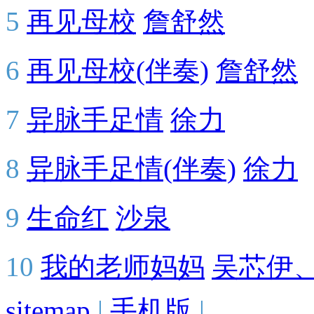
5
再见母校
詹舒然
6
再见母校(伴奏)
詹舒然
7
异脉手足情
徐力
8
异脉手足情(伴奏)
徐力
9
生命红
沙泉
10
我的老师妈妈
吴芯伊
sitemap
|
手机版
|